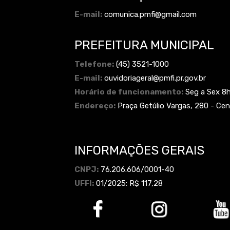
E-mail:
comunica.pmfi@gmail.com
PREFEITURA MUNICIPAL
Telefone:
(45) 3521-1000
E-mail:
ouvidoriageral@pmfi.pr.gov.br
Horário de funcionamento:
Seg a Sex 8
Endereço:
Praça Getúlio Vargas, 280 - Cen
INFORMAÇÕES GERAIS
CNPJ:
76.206.606/0001-40
UFFI:
01/2025: R$ 117,28