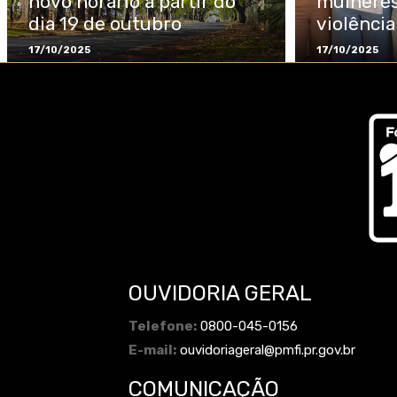
novo horário a partir do
mulheres
dia 19 de outubro
violênci
17/10/2025
17/10/2025
OUVIDORIA GERAL
Telefone:
0800-045-0156
E-mail:
ouvidoriageral@pmfi.pr.gov.br
COMUNICAÇÃO