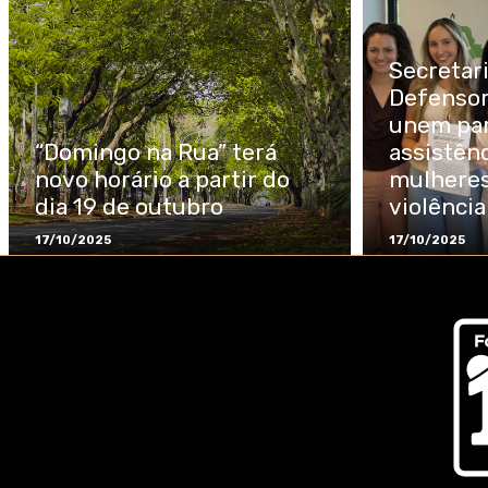
Secretar
Defensor
unem par
“Domingo na Rua” terá
assistênc
novo horário a partir do
mulheres
dia 19 de outubro
violênci
17/10/2025
17/10/2025