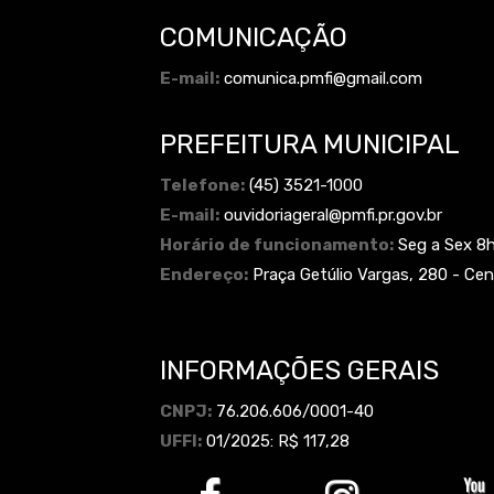
COMUNICAÇÃO
E-mail:
comunica.pmfi@gmail.com
PREFEITURA MUNICIPAL
Telefone:
(45) 3521-1000
E-mail:
ouvidoriageral@pmfi.pr.gov.br
Horário de funcionamento:
Seg a Sex 8
Endereço:
Praça Getúlio Vargas, 280 - Cen
INFORMAÇÕES GERAIS
CNPJ:
76.206.606/0001-40
UFFI:
01/2025: R$ 117,28