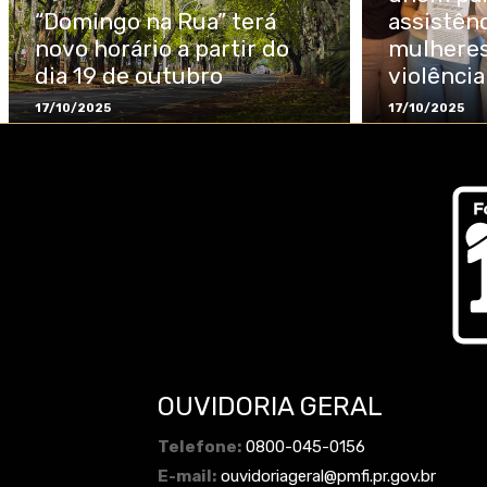
“Domingo na Rua” terá
assistênc
novo horário a partir do
mulheres
dia 19 de outubro
violênci
17/10/2025
17/10/2025
OUVIDORIA GERAL
Telefone:
0800-045-0156
E-mail:
ouvidoriageral@pmfi.pr.gov.br